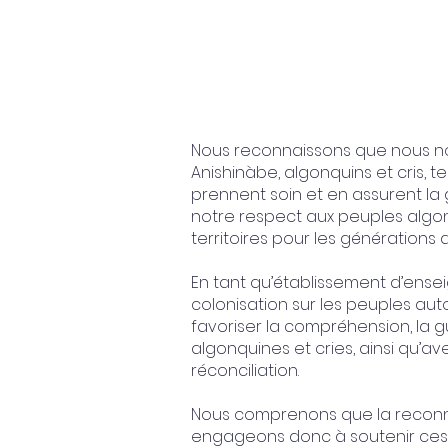
Nous reconnaissons que nous nou
Anishinàbe, algonquins et cris, t
prennent soin et en assurent l
notre respect aux peuples algonq
territoires pour les générations a
En tant qu’établissement d’ense
colonisation sur les peuples au
favoriser la compréhension, la gu
algonquines et cries, ainsi qu’ave
réconciliation.
Nous comprenons que la reconnai
engageons donc à soutenir ces 