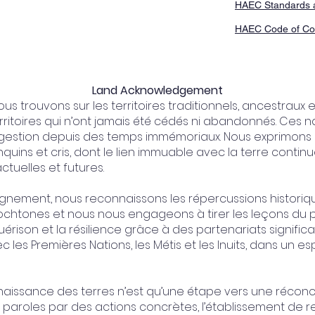
HAEC Standards 
HAEC Code of Co
Land Acknowledgement
s trouvons sur les territoires traditionnels, ancestraux
erritoires qui n’ont jamais été cédés ni abandonnés. Ces na
a gestion depuis des temps immémoriaux. Nous exprimons
uins et cris, dont le lien immuable avec la terre continu
ctuelles et futures.
ignement, nous reconnaissons les répercussions historiqu
tochtones et nous nous engageons à tirer les leçons du 
érison et la résilience grâce à des partenariats significa
c les Premières Nations, les Métis et les Inuits, dans un es
ssance des terres n’est qu’une étape vers une réconcili
paroles par des actions concrètes, l’établissement de 