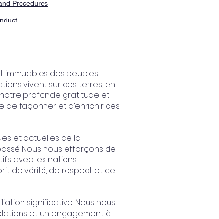
and Procedures
nduct
 et immuables des peuples
tions vivent sur ces terres, en
 notre profonde gratitude et
e de façonner et d’enrichir ces
es et actuelles de la
passé. Nous nous efforçons de
tifs avec les nations
prit de vérité, de respect et de
ation significative. Nous nous
relations et un engagement à