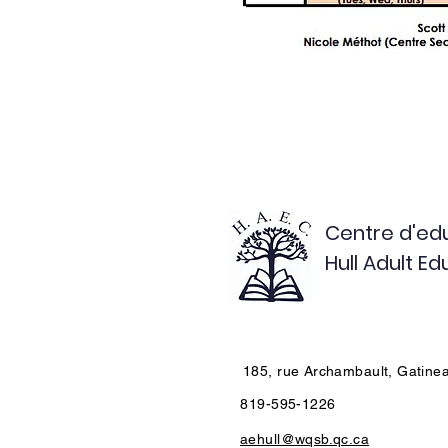
Centre d'edu
Hull Adult E
185, rue Archambault, Gatine
819-595-1226
aehull@wqsb.qc.ca