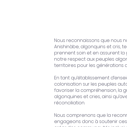
Nous reconnaissons que nous nou
Anishinàbe, algonquins et cris, t
prennent soin et en assurent l
notre respect aux peuples algonq
territoires pour les générations a
En tant qu’établissement d’ense
colonisation sur les peuples au
favoriser la compréhension, la gu
algonquines et cries, ainsi qu’ave
réconciliation.
Nous comprenons que la reconnai
engageons donc à soutenir ces 