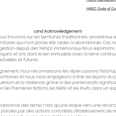
HAEC Code of Co
Land Acknowledgement
s trouvons sur les territoires traditionnels, ancestraux
erritoires qui n’ont jamais été cédés ni abandonnés. Ces na
a gestion depuis des temps immémoriaux. Nous exprimons
uins et cris, dont le lien immuable avec la terre continu
ctuelles et futures.
ignement, nous reconnaissons les répercussions historiqu
tochtones et nous nous engageons à tirer les leçons du 
érison et la résilience grâce à des partenariats significa
c les Premières Nations, les Métis et les Inuits, dans un es
ssance des terres n’est qu’une étape vers une réconcili
paroles par des actions concrètes, l’établissement de 