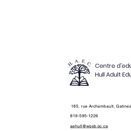
Centre d'edu
Hull Adult E
185, rue Archambault, Gatine
819-595-1226
aehull@wqsb.qc.ca