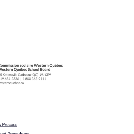
 Process
and Procedures