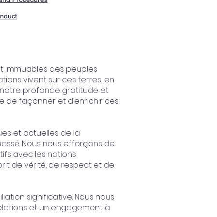
nduct
 et immuables des peuples
tions vivent sur ces terres, en
 notre profonde gratitude et
e de façonner et d’enrichir ces
es et actuelles de la
passé. Nous nous efforçons de
tifs avec les nations
prit de vérité, de respect et de
ation significative. Nous nous
relations et un engagement à