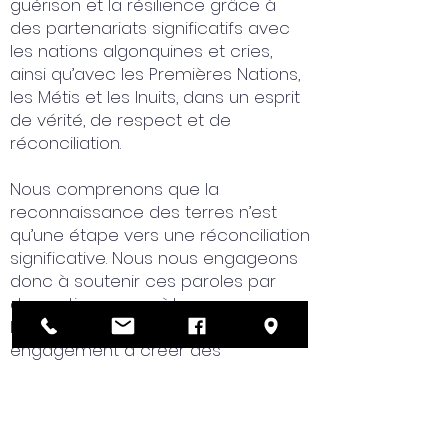
guérison et la résilience grâce à
des partenariats significatifs avec
les nations algonquines et cries,
ainsi qu’avec les Premières Nations,
les Métis et les Inuits, dans un esprit
de vérité, de respect et de
réconciliation.
Nous comprenons que la
reconnaissance des terres n’est
qu’une étape vers une réconciliation
significative. Nous nous engageons
donc à soutenir ces paroles par
des actions concrètes,
l’établissement de relations et un
engagement à créer des
communautés inclusives,
respectueuses et équitables pour
tous.