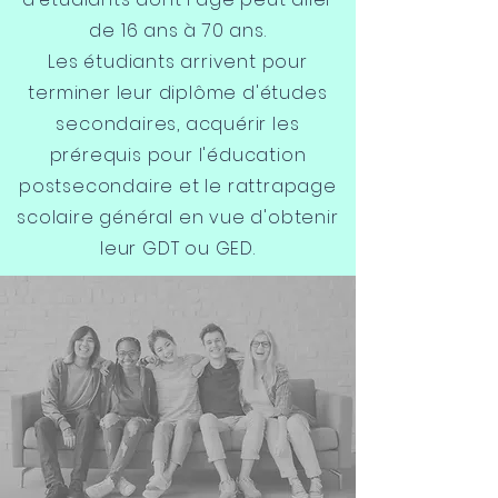
de 16 ans à 70 ans.
Les étudiants arrivent pour
terminer leur diplôme d'études
secondaires, acquérir les
prérequis pour l'éducation
postsecondaire et le rattrapage
scolaire général en vue d'obtenir
leur GDT ou GED.