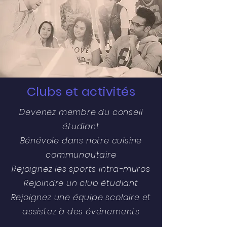
Clubs et activités
Devenez membre du conseil
étudiant
Bénévole dans notre cuisine
communautaire
Rejoignez les sports intra-muros
Rejoindre un club étudiant
Rejoignez une équipe scolaire et
assistez à des événements