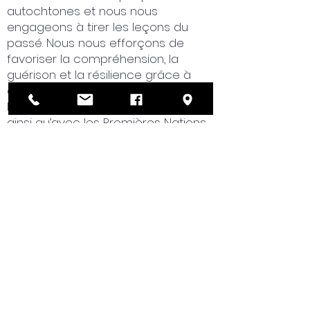
autochtones et nous nous
engageons à tirer les leçons du
passé. Nous nous efforçons de
favoriser la compréhension, la
guérison et la résilience grâce à
des partenariats significatifs avec
les nations algonquines et cries,
ainsi qu’avec les Premières Nations,
les Métis et les Inuits, dans un esprit
de vérité, de respect et de
réconciliation.
Nous comprenons que la
reconnaissance des terres n’est
qu’une étape vers une réconciliation
significative. Nous nous engageons
donc à soutenir ces paroles par
des actions concrètes,
l’établissement de relations et un