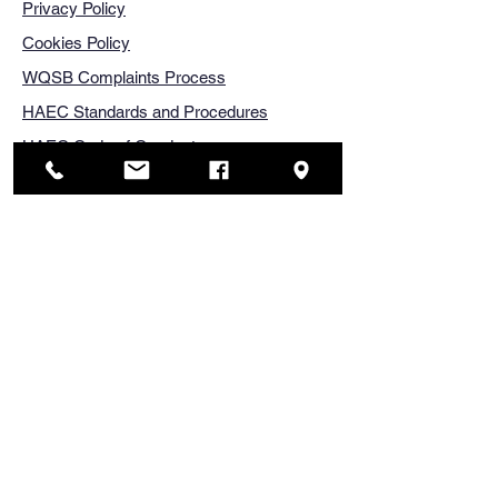
Privacy Policy
Cookies Policy
WQSB Complaints Process
HAEC Standards and Procedures
HAEC Code of Conduct
Land Acknowledgement
Nous reconnaissons que nous nous
trouvons sur les territoires
traditionnels, ancestraux et
immuables des peuples Anishinàbe,
algonquins et cris, territoires qui
n’ont jamais été cédés ni
abandonnés. Ces nations vivent sur
ces terres, en prennent soin et en
assurent la gestion depuis des
temps immémoriaux. Nous
exprimons notre profonde gratitude