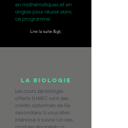
en mathématiques et en
anglais pour réussir dans
ce programme.
Lire la suite &gt;
LA BIOLOGIE
Les cours de biologie
offerts à HAEC sont des
crédits optionnels de 5e
secondaire. Si vous êtes
intéressé à suivre l'un des
modules énumérés ci-