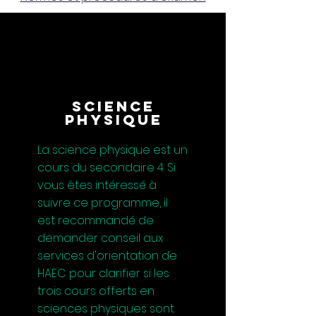
Science
physique
La science physique est un
cours du secondaire 4. Si
vous êtes intéressé à
suivre ce programme, il
est recommandé de
demander conseil aux
services d'orientation de
HAEC pour clarifier si les
trois cours offerts en
sciences physiques sont