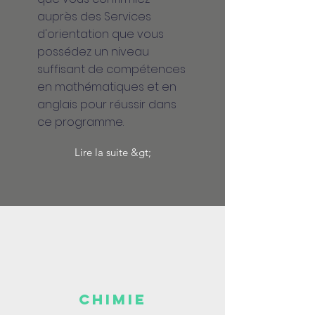
auprès des Services
d'orientation que vous
possédez un niveau
suffisant de compétences
en mathématiques et en
anglais pour réussir dans
ce programme.
Lire la suite &gt;
CHIMIE