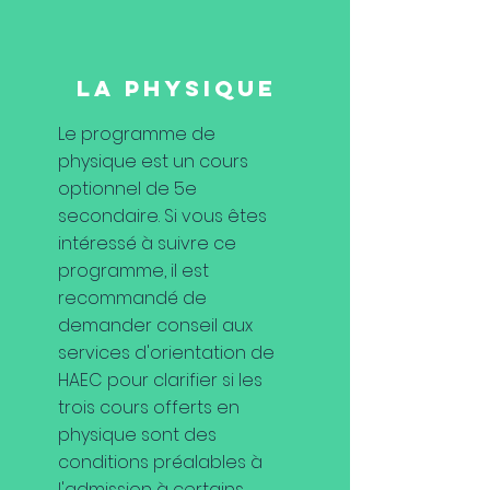
LA PHYSIQUE
Le programme de
physique est un cours
optionnel de 5e
secondaire. Si vous êtes
intéressé à suivre ce
programme, il est
recommandé de
demander conseil aux
services d'orientation de
HAEC pour clarifier si les
trois cours offerts en
physique sont des
conditions préalables à
l'admission à certains