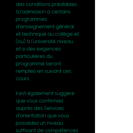
des conditions préalables
à l'admission à certains
programmes
d'enseignement général
et technique au collège et
(ou) à l'université. niveau
et si des exigences
particulières du
programme seront
remplies en suivant ces
cours.
Il est également suggéré
que vous confirmiez
auprès des Services
d'orientation que vous
possédez un niveau
suffisant de compétences