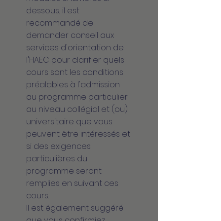
dessous, il est
recommandé de
demander conseil aux
services d'orientation de
l'HAEC pour clarifier quels
cours sont les conditions
préalables à l'admission
au programme particulier
au niveau collégial et (ou)
universitaire que vous
peuvent être intéressés et
si des exigences
particulières du
programme seront
remplies en suivant ces
cours.
Il est également suggéré
que vous confirmiez