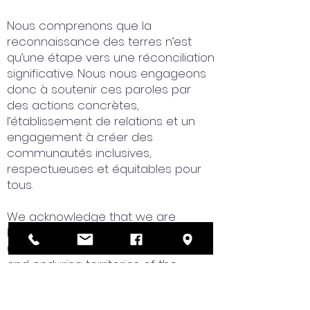
Nous comprenons que la
reconnaissance des terres n’est
qu’une étape vers une réconciliation
significative. Nous nous engageons
donc à soutenir ces paroles par
des actions concrètes,
l’établissement de relations et un
engagement à créer des
communautés inclusives,
respectueuses et équitables pour
tous.
We acknowledge that we are
located on the unceded,
unsurrendered traditional, ancestral,
and enduring territories of the
Anishinàbe Algonquin and Cree
Peoples. These Nations have lived